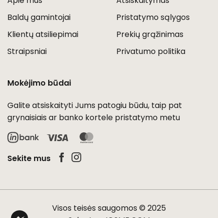
Apie mus
Atsiskaitymas
Baldų gamintojai
Pristatymo sąlygos
Klientų atsiliepimai
Prekių grąžinimas
Straipsniai
Privatumo politika
Mokėjimo būdai
Galite atsiskaityti Jums patogiu būdu, taip pat
grynaisiais ar banko kortele pristatymo metu
Visa
MasterCard
Sekite mus
Visos teisės saugomos © 2025