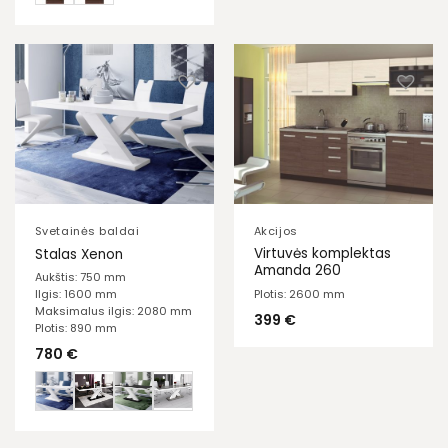
Svetainės baldai
Akcijos
Virtuvės komplektas
Stalas Xenon
Amanda 260
Aukštis: 750 mm
Plotis: 2600 mm
Ilgis: 1600 mm
Maksimalus ilgis: 2080 mm
399
€
Plotis: 890 mm
780
€