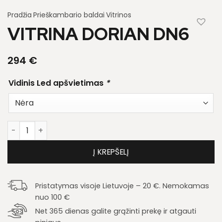
Pradžia
Prieškambario baldai
Vitrinos
VITRINA DORIAN DN6
294
€
Vidinis Led apšvietimas
*
produkto kiekis: Vitrina Dorian DN6
Į KREPŠELĮ
Pristatymas visoje Lietuvoje – 20 €. Nemokamas
nuo 100 €
Net 365 dienas galite grąžinti prekę ir atgauti