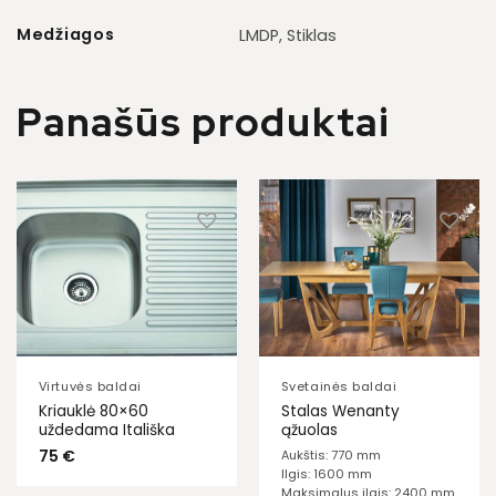
Medžiagos
LMDP, Stiklas
Panašūs produktai
Virtuvės baldai
Svetainės baldai
Kriauklė 80×60
Stalas Wenanty
uždedama Itališka
ąžuolas
75
€
Aukštis: 770 mm
Ilgis: 1600 mm
Maksimalus ilgis: 2400 mm