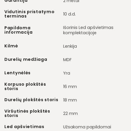
Garantija
2 metai
Vidutinis pristatymo
10 d.d.
terminas
Išorinis Led apšvietimas
Papildoma
informacija
komplektacijoje
Kilmė
Lenkija
Durelių medžiaga
MDF
Lentynėlės
Yra
Korpuso plokštės
16 mm
storis
Durelių plokštės storis
18 mm
Viršutinės plokštės
22 mm
storis
Led apšvietimas
Užsakoma papildomai