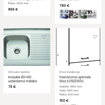
Plotis: 1000 mm
780
€
866
€
Virtuvės baldai
Eliza kolekcija
Kriauklė 80×60
Pastatoma spintelė
uždedama Itališka
Eliza EZ19/D50C
75
€
Aukštis: 1950 mm
Gylis: 560 mm
Plotis: 500 mm
150
€