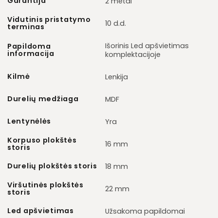
Garantija
2 metai
Vidutinis pristatymo
10 d.d.
terminas
Išorinis Led apšvietimas
Papildoma
informacija
komplektacijoje
Kilmė
Lenkija
Durelių medžiaga
MDF
Lentynėlės
Yra
Korpuso plokštės
16 mm
storis
Durelių plokštės storis
18 mm
Viršutinės plokštės
22 mm
storis
Led apšvietimas
Užsakoma papildomai