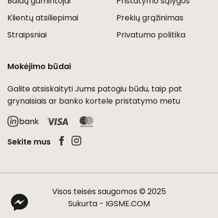
Baldų gamintojai
Pristatymo sąlygos
Klientų atsiliepimai
Prekių grąžinimas
Straipsniai
Privatumo politika
Mokėjimo būdai
Galite atsiskaityti Jums patogiu būdu, taip pat
grynaisiais ar banko kortele pristatymo metu
Visa
MasterCard
Sekite mus
Visos teisės saugomos © 2025
Sukurta -
IGSME.COM