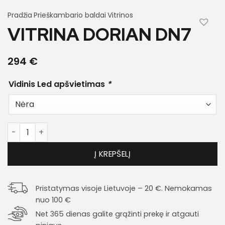
Pradžia
Prieškambario baldai
Vitrinos
VITRINA DORIAN DN7
294
€
Vidinis Led apšvietimas
*
produkto kiekis: Vitrina Dorian DN7
Į KREPŠELĮ
Pristatymas visoje Lietuvoje – 20 €. Nemokamas
nuo 100 €
Net 365 dienas galite grąžinti prekę ir atgauti