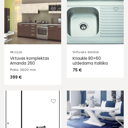
Akcijos
Virtuvės baldai
Virtuvės komplektas
Kriauklė 80×60
Amanda 260
uždedama Itališka
75
€
Plotis: 2600 mm
399
€