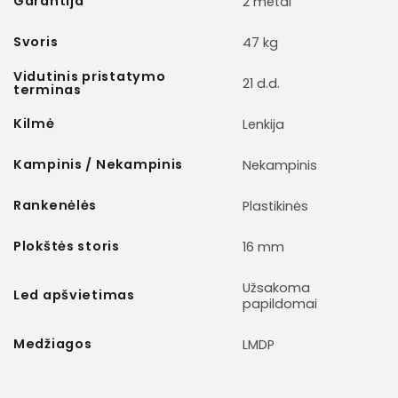
Garantija
2 metai
Svoris
47 kg
Vidutinis pristatymo
21 d.d.
terminas
Kilmė
Lenkija
Kampinis / Nekampinis
Nekampinis
Rankenėlės
Plastikinės
Plokštės storis
16 mm
Užsakoma
Led apšvietimas
papildomai
Medžiagos
LMDP