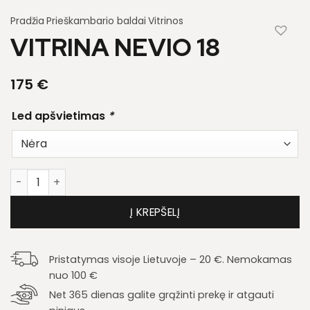
Pradžia
Prieškambario baldai
Vitrinos
VITRINA NEVIO 18
175
€
Led apšvietimas
*
produkto kiekis: Vitrina Nevio 18
Į KREPŠELĮ
Pristatymas visoje Lietuvoje – 20 €. Nemokamas
nuo 100 €
Net 365 dienas galite grąžinti prekę ir atgauti