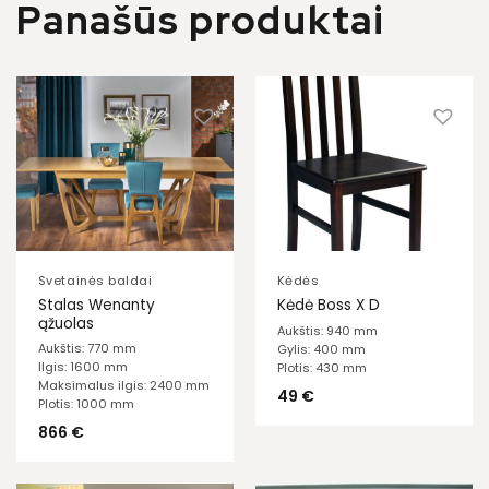
Panašūs produktai
Svetainės baldai
Kėdės
Stalas Wenanty
Kėdė Boss X D
ąžuolas
Aukštis: 940 mm
Aukštis: 770 mm
Gylis: 400 mm
Ilgis: 1600 mm
Plotis: 430 mm
Maksimalus ilgis: 2400 mm
49
€
Plotis: 1000 mm
866
€