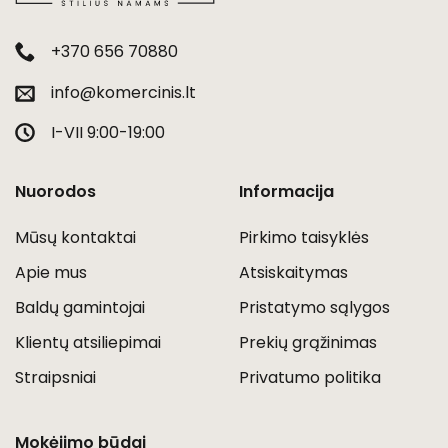
+370 656 70880
info@komercinis.lt
I-VII 9:00-19:00
Nuorodos
Informacija
Mūsų kontaktai
Pirkimo taisyklės
Apie mus
Atsiskaitymas
Baldų gamintojai
Pristatymo sąlygos
Klientų atsiliepimai
Prekių grąžinimas
Straipsniai
Privatumo politika
Mokėjimo būdai