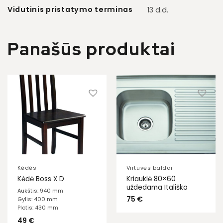
Vidutinis pristatymo terminas
13 d.d.
Panašūs produktai
Kėdės
Virtuvės baldai
Kriauklė 80×60
Kėdė Boss X D
uždedama Itališka
Aukštis: 940 mm
75
€
Gylis: 400 mm
Plotis: 430 mm
49
€