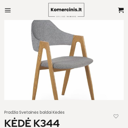
Skip
to
content
Pradžia
Svetainės baldai
Kėdės
KĖDĖ K344