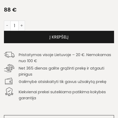
88
€
produkto kiekis: Kėdė K344
Į KREPŠELĮ
Pristatymas visoje Lietuvoje – 20 €. Nemokamas
nuo 100 €
Net 365 dienas galite grąžinti prekę ir atgauti
pinigus
Galimybė atsiskaityti tik gavus užsakytą prekę
Kiekvienai prekei suteikiama patikima kokybės
garantija