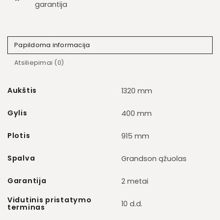
garantija
Papildoma informacija
Atsiliepimai (0)
Aukštis
1320 mm
Gylis
400 mm
Plotis
915 mm
Spalva
Grandson ąžuolas
Garantija
2 metai
Vidutinis pristatymo
10 d.d.
terminas