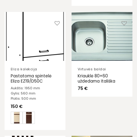
Eliza kolekcija
Virtuvės baldai
Pastatoma spintelė
Kriauklė 80×60
Eliza EZ19/D50C
uždedama Itališka
75
€
Aukštis: 1950 mm
Gylis: 560 mm
Plotis: 500 mm
150
€