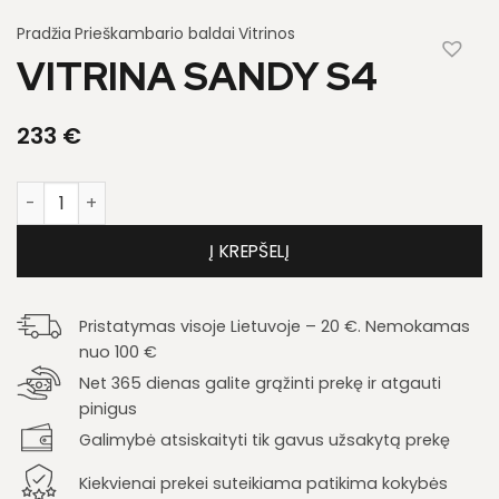
Pradžia
Prieškambario baldai
Vitrinos
VITRINA SANDY S4
233
€
produkto kiekis: Vitrina Sandy S4
Į KREPŠELĮ
Pristatymas visoje Lietuvoje – 20 €. Nemokamas
nuo 100 €
Net 365 dienas galite grąžinti prekę ir atgauti
pinigus
Galimybė atsiskaityti tik gavus užsakytą prekę
Kiekvienai prekei suteikiama patikima kokybės