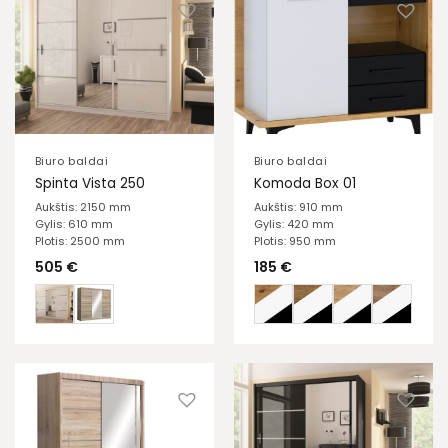
Biuro baldai
Biuro baldai
Spinta Vista 250
Komoda Box 01
Aukštis: 2150 mm
Aukštis: 910 mm
Gylis: 610 mm
Gylis: 420 mm
Plotis: 2500 mm
Plotis: 950 mm
505
€
185
€