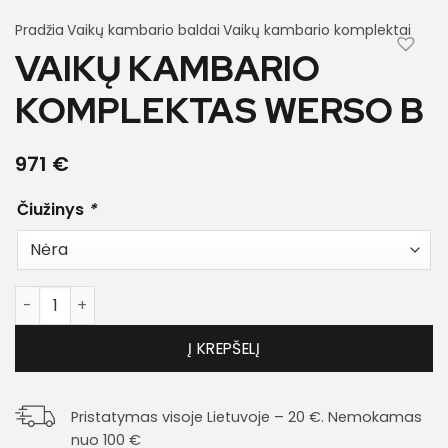
Pradžia
Vaikų kambario baldai
Vaikų kambario komplektai
VAIKŲ KAMBARIO
KOMPLEKTAS WERSO B
971
€
Čiužinys
*
produkto kiekis: Vaikų kambario komplektas Werso B
Į KREPŠELĮ
Pristatymas visoje Lietuvoje – 20 €. Nemokamas
nuo 100 €