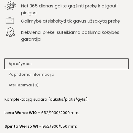
Net 365 dienas galite grąžinti prekę ir atgauti
pinigus
Galimybė atsiskaityti tik gavus užsakytą prekę
Kiekvienai prekei suteikiama patikima kokybės
garantija
Aprašymas
Papildoma informacija
Atsiliepimai (0)
Komplektaciją sudaro (aukštis/plotis/gylis):
Lova Werso W10
– 652/1030/2000 mm;
Spinta Werso W1
-1952/900/550 mm;