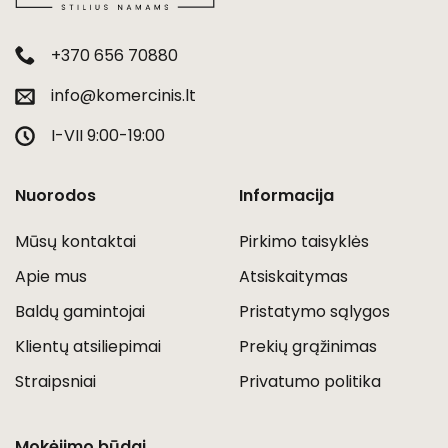
+370 656 70880
info@komercinis.lt
I-VII 9:00-19:00
Nuorodos
Informacija
Mūsų kontaktai
Pirkimo taisyklės
Apie mus
Atsiskaitymas
Baldų gamintojai
Pristatymo sąlygos
Klientų atsiliepimai
Prekių grąžinimas
Straipsniai
Privatumo politika
Mokėjimo būdai