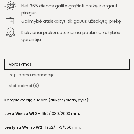
Net 365 dienas galite grąžinti prekę ir atgauti
pinigus
Galimybė atsiskaityti tik gavus užsakytą prekę
Kiekvienai prekei suteikiama patikima kokybės
garantija
Aprašymas
Papildoma informacija
Atsiliepimai (0)
Komplektaciją sudaro (aukštis/plotis/gylis):
Lova Werso W10
– 652/1030/2000 mm;
Lentyna Werso W2
-1952/473/550 mm;