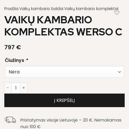
Pradžia
Vaikų kambario baldai
Vaikų kambario komplektai
VAIKŲ KAMBARIO
KOMPLEKTAS WERSO C
797
€
Čiužinys
*
produkto kiekis: Vaikų kambario komplektas Werso C
Į KREPŠELĮ
Pristatymas visoje Lietuvoje – 20 €. Nemokamas
nuo 100 €