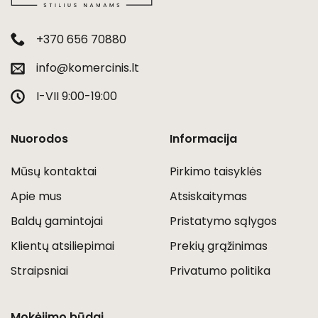
+370 656 70880
info@komercinis.lt
I-VII 9:00-19:00
Nuorodos
Informacija
Mūsų kontaktai
Pirkimo taisyklės
Apie mus
Atsiskaitymas
Baldų gamintojai
Pristatymo sąlygos
Klientų atsiliepimai
Prekių grąžinimas
Straipsniai
Privatumo politika
Mokėjimo būdai