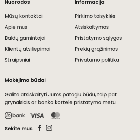
Nuorodos
Informacija
Mūsų kontaktai
Pirkimo taisyklės
Apie mus
Atsiskaitymas
Baldų gamintojai
Pristatymo sąlygos
Klientų atsiliepimai
Prekių grąžinimas
Straipsniai
Privatumo politika
Mokėjimo būdai
Galite atsiskaityti Jums patogiu būdu, taip pat
grynaisiais ar banko kortele pristatymo metu
Visa
MasterCard
Sekite mus