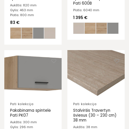
Pati 600B
Aukštis: 820 mm
Gylis: 463 mm
Plotis: 6040 mm
Plotis: 800 mm
1 395
€
83
€
Pati kolekcija
Pati kolekcija
Pakabinama spintelė
Stalviršis Travertyn
Pati PK07
šviesus (30 – 230 cm)
38 mm
Aukštis: 300 mm
Gylis: 296 mm
Aukštis: 38 mm