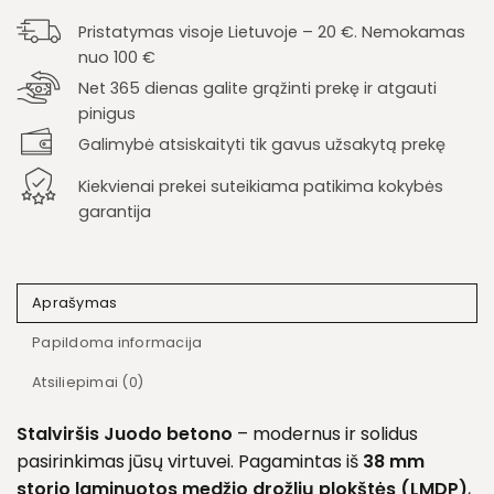
Pristatymas visoje Lietuvoje – 20 €. Nemokamas
nuo 100 €
Net 365 dienas galite grąžinti prekę ir atgauti
pinigus
Galimybė atsiskaityti tik gavus užsakytą prekę
Kiekvienai prekei suteikiama patikima kokybės
garantija
Aprašymas
Papildoma informacija
Atsiliepimai (0)
Stalviršis Juodo betono
– modernus ir solidus
pasirinkimas jūsų virtuvei. Pagamintas iš
38 mm
storio laminuotos medžio drožlių plokštės (LMDP)
,