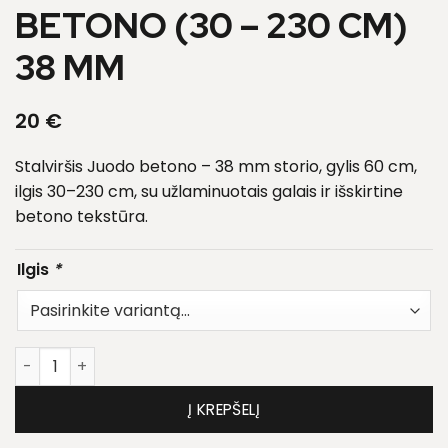
BETONO (30 – 230 CM)
38 MM
20
€
Stalviršis Juodo betono – 38 mm storio, gylis 60 cm,
ilgis 30–230 cm, su užlaminuotais galais ir išskirtine
betono tekstūra.
Ilgis
*
produkto kiekis: Stalviršis Juodo betono (30 - 230 cm) 
Į KREPŠELĮ