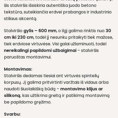
šis stalviršis išsiskiria autentiška juodo betono
tekstūra, suteikiančia erdvei prabangos ir industrinio
stiliaus akcentą.
Stalviršio
gylis – 600 mm
, o ilgį galima rinktis nuo
30
cm iki 230 cm
, todėl jį nesunku pritaikyti tiek mažose,
tiek erdviose virtuvėse. Visi galai užlaminuoti, todėl
nereikalingi papildomi užbaigimai
– stalviršis
paruoštas montavimui.
Montavimas:
Stalviršis dedamas tiesiai ant virtuvės spintelių
korpusų. Jį galima pritvirtinti varžtais iš vidaus arba
naudoti šiuolaikišką būdą –
montavimo klijus ar
silikoną
, kas užtikrina greitą ir patikimą montavimą
be papildomo gręžimo.
Svarbu: