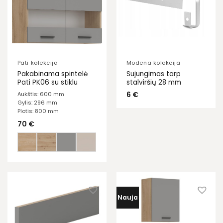
Pati kolekcija
Modena kolekcija
Pakabinama spintelė
Sujungimas tarp
Pati PK06 su stiklu
stalviršių 28 mm
6
€
Aukštis: 600 mm
Gylis: 296 mm
Plotis: 800 mm
70
€
Nauja