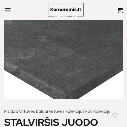
Skip
to
content
Pradžia
Virtuvės baldai
Virtuvės kolekcijos
Pati kolekcija
STALVIRŠIS JUODO