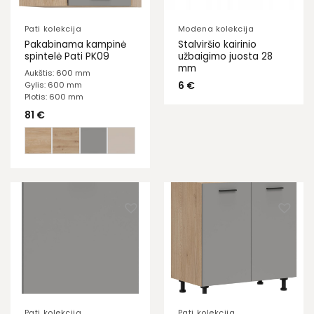
Pati kolekcija
Modena kolekcija
Pakabinama kampinė
Stalviršio kairinio
spintelė Pati PK09
užbaigimo juosta 28
mm
Aukštis: 600 mm
6
€
Gylis: 600 mm
Plotis: 600 mm
81
€
Pati kolekcija
Pati kolekcija