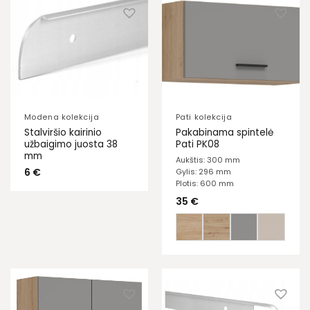
Modena kolekcija
Pati kolekcija
Stalviršio kairinio
Pakabinama spintelė
užbaigimo juosta 38
Pati PK08
mm
Aukštis: 300 mm
6
€
Gylis: 296 mm
Plotis: 600 mm
35
€