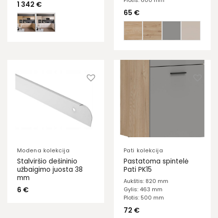
Plotis: 600 mm
1 342
€
65
€
Modena kolekcija
Pati kolekcija
Stalviršio dešininio
Pastatoma spintelė
užbaigimo juosta 38
Pati PK15
mm
Aukštis: 820 mm
6
€
Gylis: 463 mm
Plotis: 500 mm
72
€