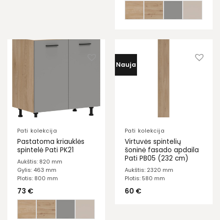
Nauja
Pati kolekcija
Pati kolekcija
Pastatoma kriauklės
Virtuvės spintelių
spintelė Pati PK21
šoninė fasado apdaila
Pati PB05 (232 cm)
Aukštis: 820 mm
Gylis: 463 mm
Aukštis: 2320 mm
Plotis: 800 mm
Plotis: 580 mm
73
€
60
€