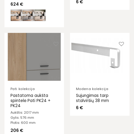
6
€
624
€
Pati kolekcija
Modena kolekcija
Pastatoma aukšta
Sujungimas tarp
spintelė Pati PK24 +
stalviršių 38 mm
PK24
6
€
Aukštis: 2017 mm
Gylis: 576 mm
Plotis: 600 mm
206
€