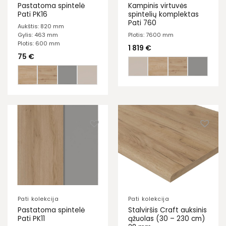
Pastatoma spintelė
Kampinis virtuvės
Pati PK16
spintelių komplektas
Pati 760
Aukštis: 820 mm
Gylis: 463 mm
Plotis: 7600 mm
Plotis: 600 mm
1 819
€
75
€
Pati kolekcija
Pati kolekcija
Pastatoma spintelė
Stalviršis Craft auksinis
Pati PK11
ąžuolas (30 – 230 cm)