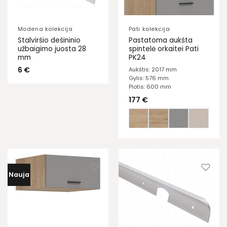
Modena kolekcija
Pati kolekcija
Stalviršio dešininio
Pastatoma aukšta
užbaigimo juosta 28
spintelė orkaitei Pati
mm
PK24
6
€
Aukštis: 2017 mm
Gylis: 576 mm
Plotis: 600 mm
177
€
Nauja