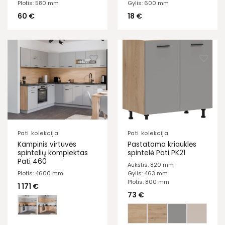
Plotis: 580 mm
Gylis: 600 mm
60
€
18
€
Pati kolekcija
Pati kolekcija
Kampinis virtuvės
Pastatoma kriauklės
spintelių komplektas
spintelė Pati PK21
Pati 460
Aukštis: 820 mm
Plotis: 4600 mm
Gylis: 463 mm
Plotis: 800 mm
1 171
€
73
€