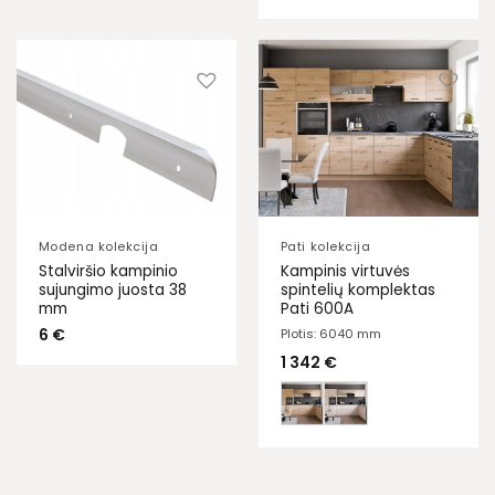
Modena kolekcija
Pati kolekcija
Stalviršio kampinio
Kampinis virtuvės
sujungimo juosta 38
spintelių komplektas
mm
Pati 600A
6
€
Plotis: 6040 mm
1 342
€