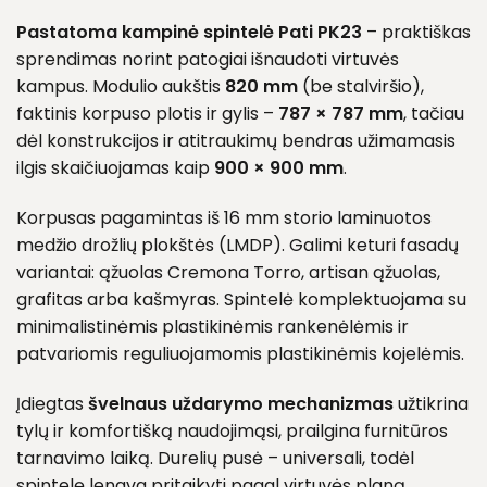
Pastatoma kampinė spintelė Pati PK23
– praktiškas
sprendimas norint patogiai išnaudoti virtuvės
kampus. Modulio aukštis
820 mm
(be stalviršio),
faktinis korpuso plotis ir gylis –
787 × 787 mm
, tačiau
dėl konstrukcijos ir atitraukimų bendras užimamasis
ilgis skaičiuojamas kaip
900 × 900 mm
.
Korpusas pagamintas iš 16 mm storio laminuotos
medžio drožlių plokštės (LMDP). Galimi keturi fasadų
variantai: ąžuolas Cremona Torro, artisan ąžuolas,
grafitas arba kašmyras. Spintelė komplektuojama su
minimalistinėmis plastikinėmis rankenėlėmis ir
patvariomis reguliuojamomis plastikinėmis kojelėmis.
Įdiegtas
švelnaus uždarymo mechanizmas
užtikrina
tylų ir komfortišką naudojimąsi, prailgina furnitūros
tarnavimo laiką. Durelių pusė – universali, todėl
spintelę lengva pritaikyti pagal virtuvės planą.