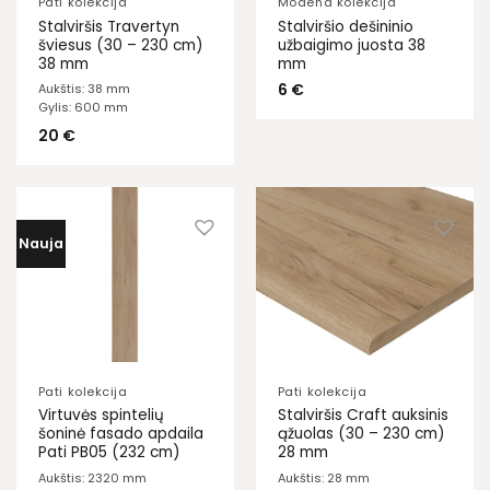
Pati kolekcija
Modena kolekcija
Stalviršis Travertyn
Stalviršio dešininio
šviesus (30 – 230 cm)
užbaigimo juosta 38
38 mm
mm
6
€
Aukštis: 38 mm
Gylis: 600 mm
20
€
Nauja
Pati kolekcija
Pati kolekcija
Virtuvės spintelių
Stalviršis Craft auksinis
šoninė fasado apdaila
ąžuolas (30 – 230 cm)
Pati PB05 (232 cm)
28 mm
Aukštis: 2320 mm
Aukštis: 28 mm