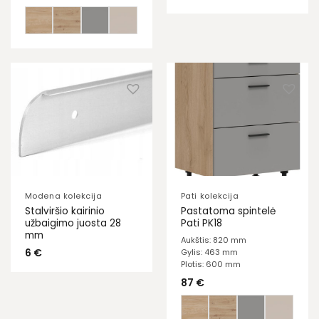
Modena kolekcija
Pati kolekcija
Stalviršio kairinio
Pastatoma spintelė
užbaigimo juosta 28
Pati PK18
mm
Aukštis: 820 mm
6
€
Gylis: 463 mm
Plotis: 600 mm
87
€