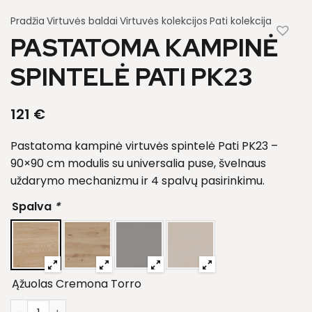
Pradžia
Virtuvės baldai
Virtuvės kolekcijos
Pati kolekcija
PASTATOMA KAMPINĖ
SPINTELĖ PATI PK23
121
€
Pastatoma kampinė virtuvės spintelė Pati PK23 –
90×90 cm modulis su universalia puse, švelnaus
uždarymo mechanizmu ir 4 spalvų pasirinkimu.
Spalva
*
Ąžuolas Cremona Torro
produkto kiekis: Pastatoma kampinė spintelė Pati PK23