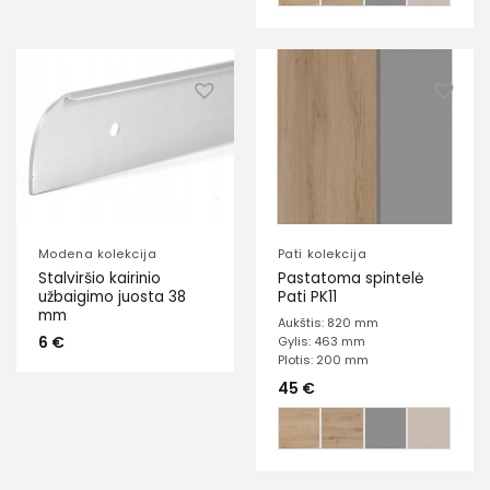
Modena kolekcija
Pati kolekcija
Stalviršio kairinio
Pastatoma spintelė
užbaigimo juosta 38
Pati PK11
mm
Aukštis: 820 mm
6
€
Gylis: 463 mm
Plotis: 200 mm
45
€