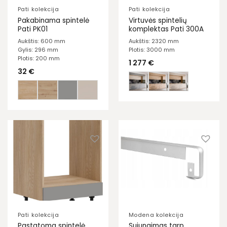
Pati kolekcija
Pati kolekcija
Pakabinama spintelė
Virtuvės spintelių
Pati PK01
komplektas Pati 300A
Aukštis: 600 mm
Aukštis: 2320 mm
Gylis: 296 mm
Plotis: 3000 mm
Plotis: 200 mm
1 277
€
32
€
Pati kolekcija
Modena kolekcija
Pastatoma spintelė
Sujungimas tarp