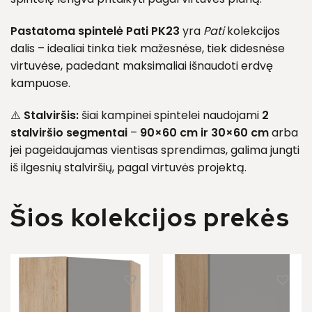
Pastatoma spintelė Pati PK23
yra
Pati
kolekcijos
dalis – idealiai tinka tiek mažesnėse, tiek didesnėse
virtuvėse, padedant maksimaliai išnaudoti erdvę
kampuose.
⚠️
Stalviršis:
šiai kampinei spintelei naudojami
2
stalviršio segmentai
–
90×60 cm ir 30×60 cm
a
rba
j
ei pageidaujamas vientisas sprendimas, galima jungti
iš ilgesnių stalviršių, pagal virtuvės projektą.
Šios kolekcijos prekės