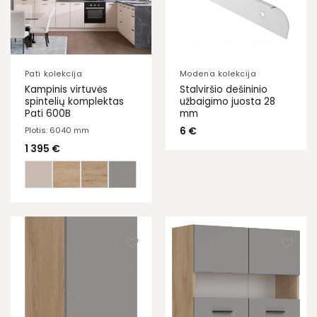
Pati kolekcija
Modena kolekcija
Kampinis virtuvės
Stalviršio dešininio
spintelių komplektas
užbaigimo juosta 28
Pati 600B
mm
6
€
Plotis: 6040 mm
1 395
€