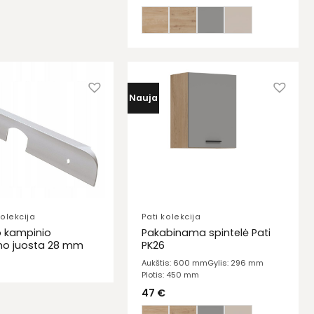
Nauja
olekcija
Pati kolekcija
io kampinio
Pakabinama spintelė Pati
mo juosta 28 mm
PK26
Aukštis: 600 mm
Gylis: 296 mm
Plotis: 450 mm
47
€