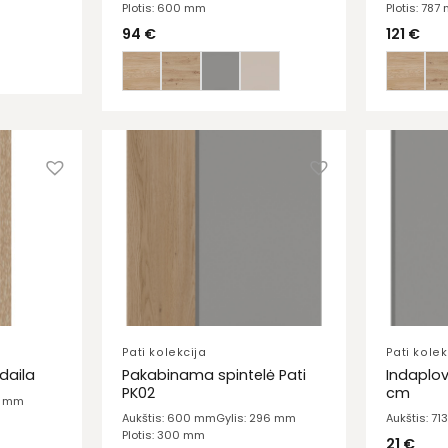
Plotis: 600 mm
Plotis: 787
94
€
121
€
Pati kolekcija
Pati kolek
Pakabinama spintelė Pati
Indaplov
daila
PK02
cm
13 mm
Aukštis: 600 mm
Gylis: 296 mm
Aukštis: 7
Plotis: 300 mm
21
€