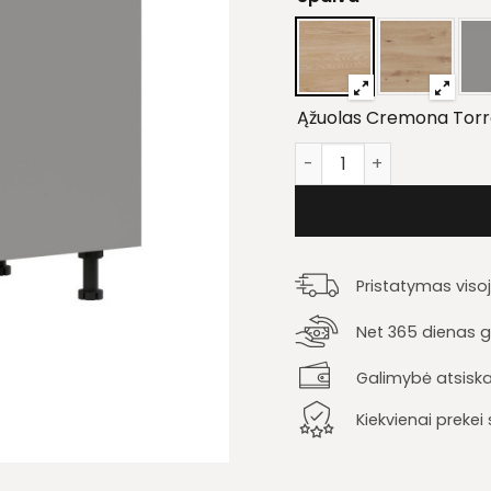
Ąžuolas Cremona Tor
produkto kiekis: Pastat
Pristatymas viso
Net 365 dienas ga
Galimybė atsiska
Kiekvienai preke