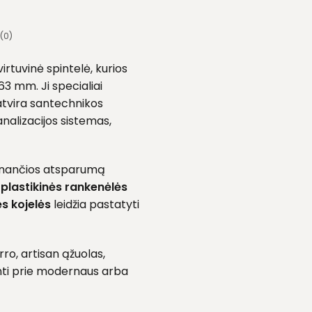
(0)
irtuvinė spintelė, kurios
63 mm. Ji specialiai
 atvira santechnikos
kanalizacijos sistemas,
krinančios atsparumą
s
plastikinės rankenėlės
s kojelės
leidžia pastatyti
ro, artisan ąžuolas,
rinti prie modernaus arba