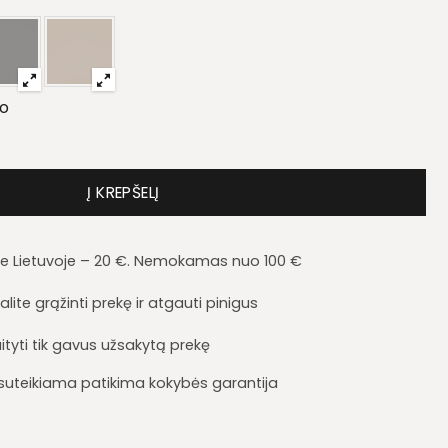
ro
oma kriauklės spintelė Pati PK17
Į KREPŠELĮ
je Lietuvoje – 20 €. Nemokamas nuo 100 €
lite grąžinti prekę ir atgauti pinigus
ityti tik gavus užsakytą prekę
i suteikiama patikima kokybės garantija