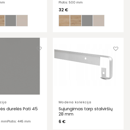
 mm
Plotis: 500 mm
32
€
cija
Modena kolekcija
ės durelės Pati 45
Sujungimas tarp stalviršių
28 mm
6
€
13 mm
Plotis: 445 mm