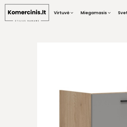
Skip
to
Virtuvė
Miegamasis
Sve
content