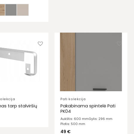
olekcija
Pati kolekcija
as tarp stalviršių
Pakabinama spintelė Pati
PK04
Aukštis: 600 mm
Gylis: 296 mm
Plotis: 500 mm
49
€