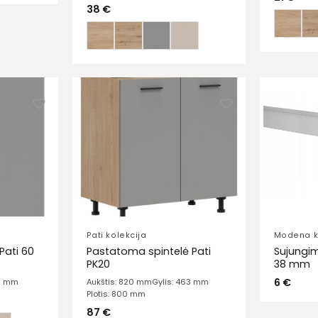
38
€
Pati kolekcija
Modena k
Pati 60
Pastatoma spintelė Pati
Sujungim
PK20
38 mm
6
€
95 mm
Aukštis: 820 mm
Gylis: 463 mm
Plotis: 800 mm
87
€