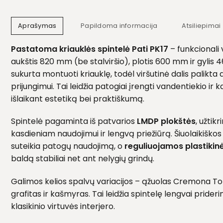
Aprašymas
Papildoma informacija
Atsiliepimai 
Pastatoma kriauklės spintelė Pati PK17
– funkcionali v
aukštis 820 mm (be stalviršio), plotis 600 mm ir gylis 4
sukurta montuoti kriauklę, todėl viršutinė dalis palikta
prijungimui. Tai leidžia patogiai įrengti vandentiekio ir 
išlaikant estetiką bei praktiškumą.
Spintelė pagaminta iš patvarios
LMDP plokštės
, užti
kasdieniam naudojimui ir lengvą priežiūrą. Šiuolaikiško
suteikia patogų naudojimą, o
reguliuojamos plastikinė
baldą stabiliai net ant nelygių grindų.
Galimos kelios spalvų variacijos – ąžuolas Cremona Tor
grafitas ir kašmyras. Tai leidžia spintelę lengvai pride
klasikinio virtuvės interjero.