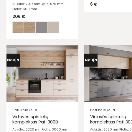
6
€
Aukštis: 2017 mm
Gylis: 576 mm
Plotis: 600 mm
206
€
Nauja
Nauja
Pati kolekcija
Pati kolekcija
Virtuvės spintelių
Virtuvės spintelių
komplektas Pati 300B
komplektas Pati 30
Aukštis: 2320 mm
Plotis: 3000 mm
Aukštis: 2320 mm
Plotis: