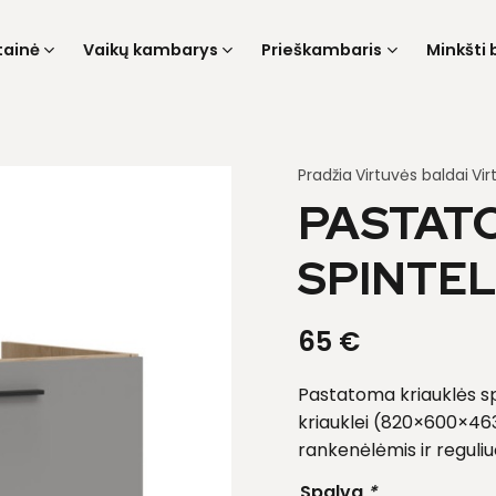
tainė
Vaikų kambarys
Prieškambaris
Minkšti 
Pradžia
Virtuvės baldai
Vir
PASTAT
SPINTEL
65
€
Pastatoma kriauklės spi
kriauklei (820×600×46
rankenėlėmis ir reguli
Spalva
*