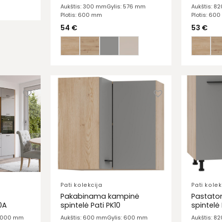
Aukštis: 300 mm
Gylis: 576 mm
Aukštis: 8
Plotis: 600 mm
Plotis: 60
54
€
53
€
Pati kolekcija
Pati kolek
Pakabinama kampinė
Pastato
0A
spintelė Pati PK10
spintelė 
 3000 mm
Aukštis: 600 mm
Gylis: 600 mm
Aukštis: 8