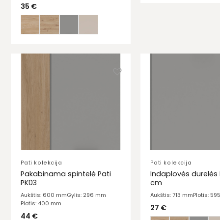
35
€
Pati kolekcija
Pati kolekcija
Pakabinama spintelė Pati
Indaplovės durelės 
PK03
cm
Aukštis: 600 mm
Gylis: 296 mm
Aukštis: 713 mm
Plotis: 5
Plotis: 400 mm
27
€
44
€