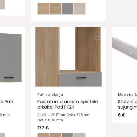
Pati kolekcija
Modena k
ė Pati
Pastatoma aukšta spintelė
Stalvirš
orkaitei Pati PK24
sujungi
6
€
296 mm
Aukštis: 2017 mm
Gylis: 576 mm
Plotis: 600 mm
177
€