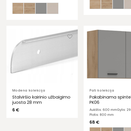
Modena kolekcija
Pati kolekcija
Stalviršio kairinio užbaigimo
Pakabinama spintel
juosta 28 mm
PK06
6
€
Aukštis: 600 mm
Gylis: 
Plotis: 800 mm
68
€