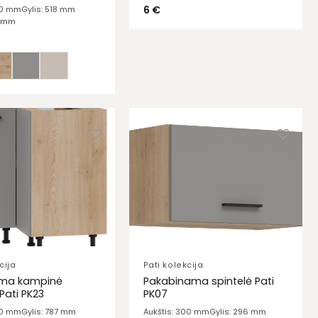
6
€
20 mm
Gylis: 518 mm
0 mm
cija
Pati kolekcija
ma kampinė
Pakabinama spintelė Pati
Pati PK23
PK07
20 mm
Gylis: 787 mm
Aukštis: 300 mm
Gylis: 296 mm