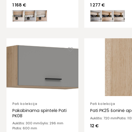
1 168
€
1 277
€
Pati kolekcija
Pati kolekcija
Pakabinama spintelė Pati
Pati PK25 šoninė ap
PK08
Aukštis: 720 mm
Plotis: 1
Aukštis: 300 mm
Gylis: 296 mm
12
€
Plotis: 600 mm