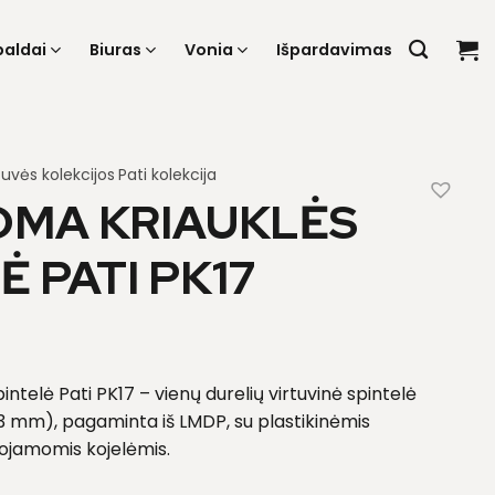
baldai
Biuras
Vonia
Išpardavimas
tuvės kolekcijos
Pati kolekcija
OMA KRIAUKLĖS
Ė PATI PK17
ntelė Pati PK17 – vienų durelių virtuvinė spintelė
3 mm), pagaminta iš LMDP, su plastikinėmis
uojamomis kojelėmis.