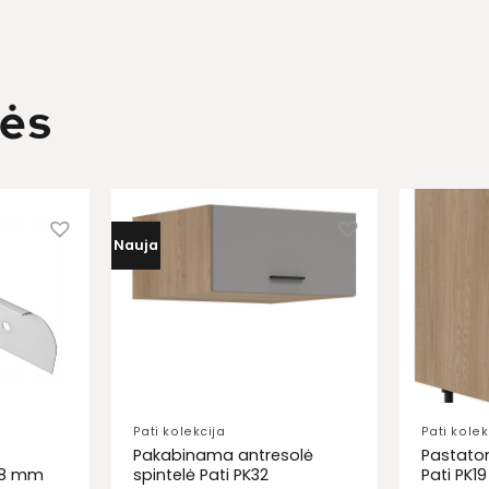
kės
Nauja
Pati kolekcija
Pati kolek
Pakabinama antresolė
Pastatom
28 mm
spintelė Pati PK32
Pati PK19