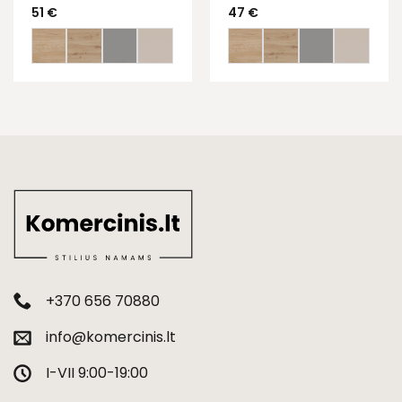
51
€
47
€
+370 656 70880
info@komercinis.lt
I-VII 9:00-19:00