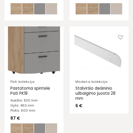
Pati kolekcija
Modena kolekcija
Pastatoma spintelė
Stalviršio dešininio
Pati PK18
užbaigimo juosta 28
mm
Aukštis: 820 mm
6
€
Gylis: 463 mm
Plotis: 600 mm
87
€