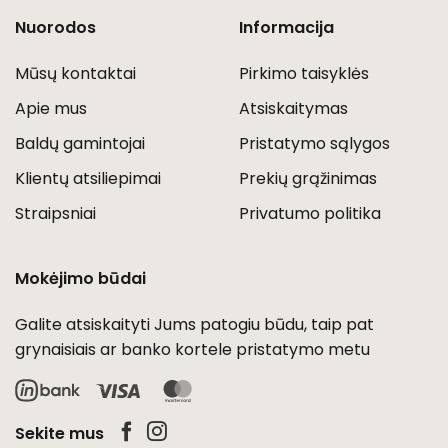
Nuorodos
Informacija
Mūsų kontaktai
Pirkimo taisyklės
Apie mus
Atsiskaitymas
Baldų gamintojai
Pristatymo sąlygos
Klientų atsiliepimai
Prekių grąžinimas
Straipsniai
Privatumo politika
Mokėjimo būdai
Galite atsiskaityti Jums patogiu būdu, taip pat
grynaisiais ar banko kortele pristatymo metu
Visa
MasterCard
Sekite mus