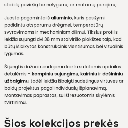
stabilų paviršių be nelygumų ar matomų perėjimų.
Juosta pagaminta iš
aliuminio
, kuris pasižymi
padidintu atsparumu drėgmei, temperatūrų
svyravimams ir mechaniniam dilimui. Tikslus profilis
leidžia sujungti dvi 38 mm stalviršio plokštes taip, kad
būtų išlaikytas konstrukcinis vientisumas bei vizualinis
lygumas.
Ši jungtis dažnai naudojama kartu su kitomis apdailos
detalėmis –
kampiniu sujungimu
,
kairiniu
ir
dešininiu
užbaigimu
, todėl leidžia išbaigti sudėtingus virtuvės ar
baldų projektus pagal individualų išplanavimą.
Montavimas paprastas, su išfrezuotomis skylėmis
tvirtinimui.
Šios kolekcijos prekės