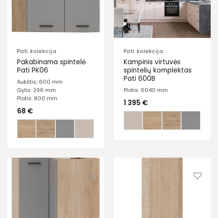
Pati kolekcija
Pati kolekcija
Pakabinama spintelė
Kampinis virtuvės
Pati PK06
spintelių komplektas
Pati 600B
Aukštis: 600 mm
Gylis: 296 mm
Plotis: 6040 mm
Plotis: 800 mm
1 395
€
68
€