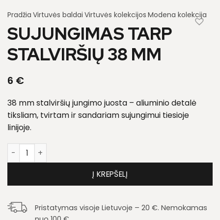
Pradžia
Virtuvės baldai
Virtuvės kolekcijos
Modena kolekcija
SUJUNGIMAS TARP
STALVIRŠIŲ 38 MM
6
€
38 mm stalviršių jungimo juosta – aliuminio detalė
tiksliam, tvirtam ir sandariam sujungimui tiesioje
linijoje.
produkto kiekis: Sujungimas tarp stalviršių 38 mm
Į KREPŠELĮ
Pristatymas visoje Lietuvoje – 20 €. Nemokamas
nuo 100 €