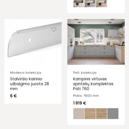
Modena kolekcija
Pati kolekcija
Stalviršio kairinio
Kampinis virtuvės
užbaigimo juosta 28
spintelių komplektas
mm
Pati 760
6
€
Plotis: 7600 mm
1 819
€