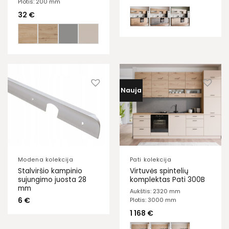
Plotis: 200 mm
32
€
Nauja
Modena kolekcija
Pati kolekcija
Stalviršio kampinio
Virtuvės spintelių
sujungimo juosta 28
komplektas Pati 300B
mm
Aukštis: 2320 mm
6
€
Plotis: 3000 mm
1 168
€