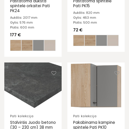
Pastatoma aukšta
Pastatoma spintelė
spintelė orkaitei Pati
Pati PK15
PK24
Aukštis: 820 mm
Aukštis: 2017 mm
Gylis: 463 mm
Gylis: 576 mm
Plotis: 500 mm
Plotis: 600 mm
72
€
177
€
Pati kolekcija
Pati kolekcija
Stalviršis Juodo betono
Pakabinama kampinė
(30 – 230 cm) 38 mm
spintelė Pati PK10