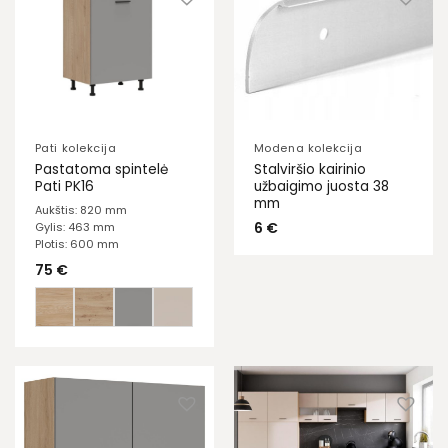
Pati kolekcija
Modena kolekcija
Pastatoma spintelė
Stalviršio kairinio
Pati PK16
užbaigimo juosta 38
mm
Aukštis: 820 mm
6
€
Gylis: 463 mm
Plotis: 600 mm
75
€