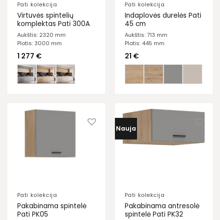
Pati kolekcija
Pati kolekcija
Virtuvės spintelių
Indaplovės durelės Pati
komplektas Pati 300A
45 cm
Aukštis: 2320 mm
Aukštis: 713 mm
Plotis: 3000 mm
Plotis: 445 mm
1 277
€
21
€
Nauja
Pati kolekcija
Pati kolekcija
Pakabinama spintelė
Pakabinama antresolė
Pati PK05
spintelė Pati PK32