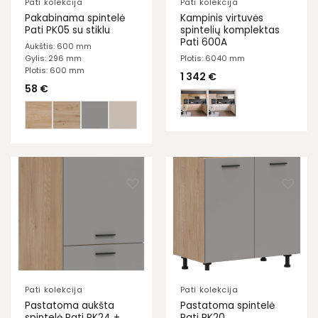
Pati kolekcija
Pati kolekcija
Pakabinama spintelė
Kampinis virtuvės
Pati PK05 su stiklu
spintelių komplektas
Pati 600A
Aukštis: 600 mm
Gylis: 296 mm
Plotis: 6040 mm
Plotis: 600 mm
1 342
€
58
€
Pati kolekcija
Pati kolekcija
Pastatoma aukšta
Pastatoma spintelė
spintelė Pati PK24 +
Pati PK20