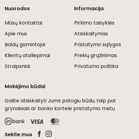
Nuorodos
Informacija
Mūsų kontaktai
Pirkimo taisyklės
Apie mus
Atsiskaitymas
Baldų gamintojai
Pristatymo sąlygos
Klientų atsiliepimai
Prekių grąžinimas
Straipsniai
Privatumo politika
Mokėjimo būdai
Galite atsiskaityti Jums patogiu būdu, taip pat
grynaisiais ar banko kortele pristatymo metu
Visa
MasterCard
Sekite mus