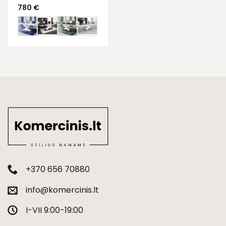
780
€
+370 656 70880
info@komercinis.lt
I-VII 9:00-19:00