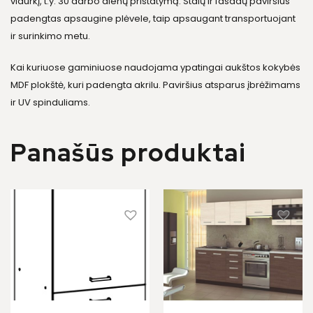
vidurkį, t.y. 30 darbo dienų pristatymą. Stalų ir fasadų paviršius
padengtas apsaugine plėvele, taip apsaugant transportuojant
ir surinkimo metu.
Kai kuriuose gaminiuose naudojama ypatingai aukštos kokybės
MDF plokštė, kuri padengta akrilu. Paviršius atsparus įbrėžimams
ir UV spinduliams.
Panašūs produktai