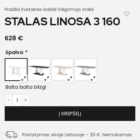
Pradžia
Svetainės baldai
Valgomojo stalai
STALAS LINOSA 3 160
628
€
Spalva
*
Balta balta blizgi
produkto kiekis: Stalas Linosa 3 160
Į KREPŠELĮ
Pristatymas visoje Lietuvoje – 20 €. Nemokamas