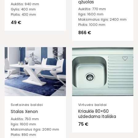
ąžuolas
Aukštis: 940 mm
Aukštis: 770 mm
Gylis: 400 mm
Ilgis: 1600 mm
Plotis: 430 mm
Maksimalus ilgis: 2400 mm
49
€
Plotis: 1000 mm
866
€
Svetainės baldai
Virtuvės baldai
Kriauklė 80×60
Stalas Xenon
uždedama Itališka
Aukštis: 750 mm
75
€
Ilgis: 1600 mm
Maksimalus ilgis: 2080 mm
Plotis: 890 mm