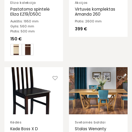
Eliza kolekcija
Akcijos
Pastatoma spintelė
Virtuvės komplektas
Eliza EZ19/D50C
Amanda 260
Aukštis: 1950 mm
Plotis: 2600 mm
Gylis: 560 mm
399
€
Plotis: 500 mm
150
€
Kėdės
Svetainės baldai
Stalas Wenanty
Kėdė Boss X D