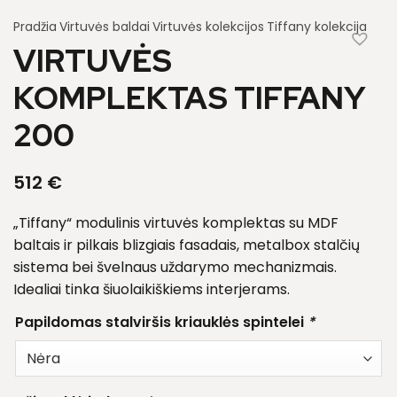
Pradžia
Virtuvės baldai
Virtuvės kolekcijos
Tiffany kolekcija
VIRTUVĖS
KOMPLEKTAS TIFFANY
200
512
€
„Tiffany“ modulinis virtuvės komplektas su MDF
baltais ir pilkais blizgiais fasadais, metalbox stalčių
sistema bei švelnaus uždarymo mechanizmais.
Idealiai tinka šiuolaikiškiems interjerams.
Papildomas stalviršis kriauklės spintelei
*