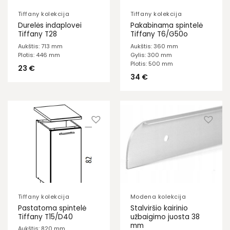
Tiffany kolekcija
Tiffany kolekcija
Durelės indaplovei
Pakabinama spintelė
Tiffany T28
Tiffany T6/G50o
Aukštis: 713 mm
Aukštis: 360 mm
Plotis: 446 mm
Gylis: 300 mm
Plotis: 500 mm
23
€
34
€
Tiffany kolekcija
Modena kolekcija
Pastatoma spintelė
Stalviršio kairinio
Tiffany T15/D40
užbaigimo juosta 38
mm
Aukštis: 820 mm