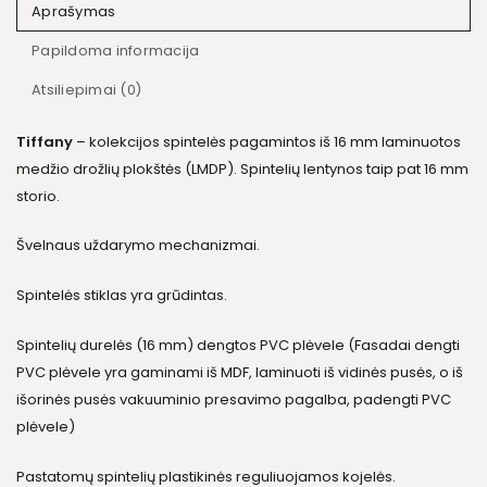
Aprašymas
Papildoma informacija
Atsiliepimai (0)
Tiffany
– kolekcijos spintelės pagamintos iš 16 mm laminuotos
medžio drožlių plokštės (LMDP). Spintelių lentynos taip pat 16 mm
storio.
Švelnaus uždarymo mechanizmai.
Spintelės stiklas yra grūdintas.
Spintelių durelės (16 mm) dengtos PVC plėvele (Fasadai dengti
PVC plėvele yra gaminami iš MDF, laminuoti iš vidinės pusės, o iš
išorinės pusės vakuuminio presavimo pagalba, padengti PVC
plėvele)
Pastatomų spintelių plastikinės reguliuojamos kojelės.