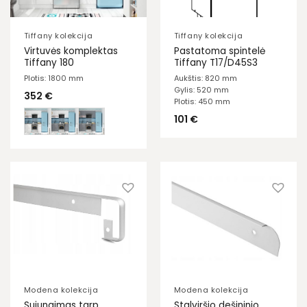
Tiffany kolekcija
Tiffany kolekcija
Virtuvės komplektas
Pastatoma spintelė
Tiffany 180
Tiffany T17/D45S3
Plotis: 1800 mm
Aukštis: 820 mm
Gylis: 520 mm
352
€
Plotis: 450 mm
101
€
Modena kolekcija
Modena kolekcija
Sujungimas tarp
Stalviršio dešininio