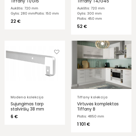
Tiffany T1/G15
Tiffany T4/G45
Aukštis: 720 mm
Aukštis: 720 mm
Gylis: 280 mm
Plotis: 150 mm
Gylis: 300 mm
Plotis: 450 mm
22
€
52
€
Modena kolekcija
Tiffany kolekcija
Sujungimas tarp
Virtuvės komplektas
stalviršių 38 mm
Tiffany B
6
€
Plotis: 4850 mm
1 101
€