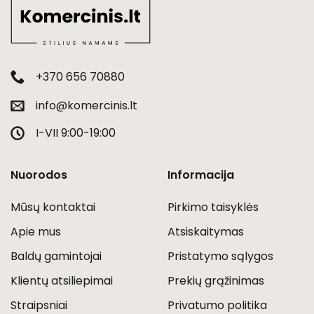
+370 656 70880
info@komercinis.lt
I-VII 9:00-19:00
Nuorodos
Informacija
Mūsų kontaktai
Pirkimo taisyklės
Apie mus
Atsiskaitymas
Baldų gamintojai
Pristatymo sąlygos
Klientų atsiliepimai
Prekių grąžinimas
Straipsniai
Privatumo politika