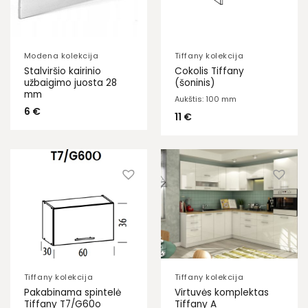
Modena kolekcija
Tiffany kolekcija
Stalviršio kairinio
Cokolis Tiffany
užbaigimo juosta 28
(šoninis)
mm
Aukštis: 100 mm
6
€
11
€
Tiffany kolekcija
Tiffany kolekcija
Pakabinama spintelė
Virtuvės komplektas
Tiffany T7/G60o
Tiffany A