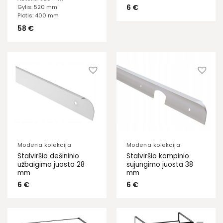
6
€
Gylis: 520 mm
Plotis: 400 mm
58
€
Modena kolekcija
Modena kolekcija
Stalviršio dešininio
Stalviršio kampinio
užbaigimo juosta 28
sujungimo juosta 38
mm
mm
6
€
6
€