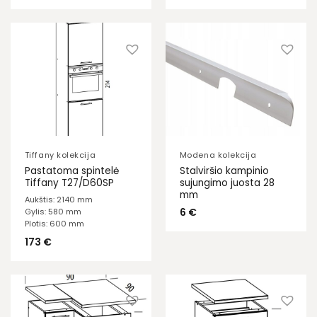
Tiffany kolekcija
Modena kolekcija
Pastatoma spintelė
Stalviršio kampinio
Tiffany T27/D60SP
sujungimo juosta 28
mm
Aukštis: 2140 mm
6
€
Gylis: 580 mm
Plotis: 600 mm
173
€