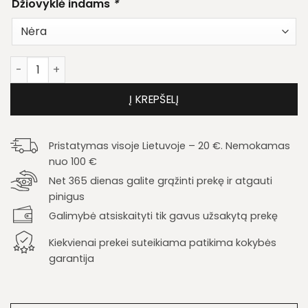
Džiovyklė indams
*
produkto kiekis: Virtuvės komplektas Tiffany 200
Į KREPŠELĮ
Pristatymas visoje Lietuvoje – 20 €. Nemokamas
nuo 100 €
Net 365 dienas galite grąžinti prekę ir atgauti
pinigus
Galimybė atsiskaityti tik gavus užsakytą prekę
Kiekvienai prekei suteikiama patikima kokybės
garantija