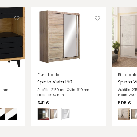
Biuro baldai
Biuro bal
Spinta Vista 150
Spinta V
20 mm
Aukštis: 2150 mm
Gylis: 610 mm
Aukštis: 2
Plotis: 1500 mm
Plotis: 25
341
€
505
€