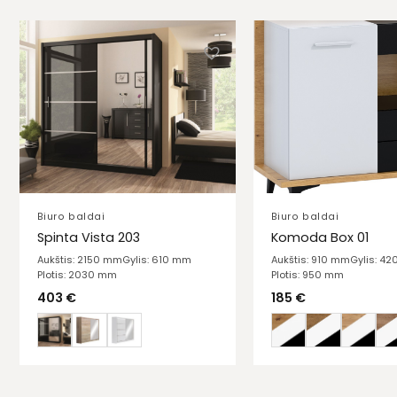
Biuro baldai
Biuro baldai
Spinta Vista 203
Komoda Box 01
Aukštis: 2150 mm
Gylis: 610 mm
Aukštis: 910 mm
Gylis: 4
Plotis: 2030 mm
Plotis: 950 mm
403
€
185
€