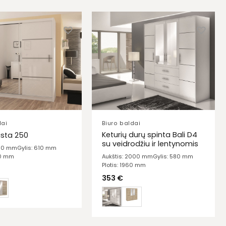
dai
Biuro baldai
Keturių durų spinta Bali D4
ista 250
su veidrodžiu ir lentynomis
150 mm
Gylis: 610 mm
00 mm
Aukštis: 2000 mm
Gylis: 580 mm
Plotis: 1960 mm
353
€