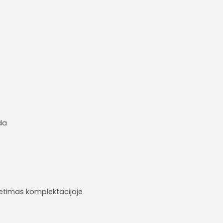
da
ietimas komplektacijoje