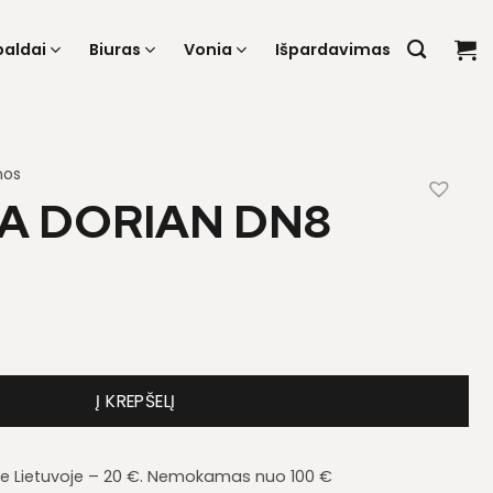
baldai
Biuras
Vonia
Išpardavimas
nos
A DORIAN DN8
na Dorian DN8
Į KREPŠELĮ
je Lietuvoje – 20 €. Nemokamas nuo 100 €