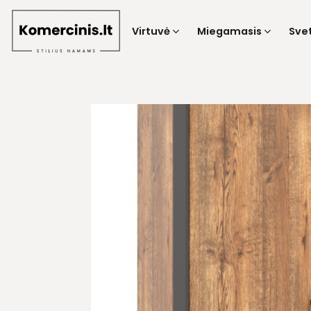
Skip
to
Virtuvė
Miegamasis
Sve
content