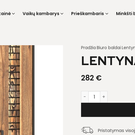
tainė
Vaikų kambarys
Prieškambaris
Minkšti 
Pradžia
Biuro baldai
Lenty
LENTYN
282
€
produkto kiekis: Lenty
Pristatymas viso