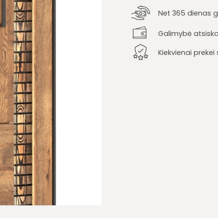
Net 365 dienas ga
Galimybė atsiska
Kiekvienai preke