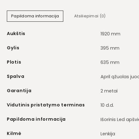
Papildoma informacija
Atsiliepimai (0)
Aukštis
1920 mm
Gylis
395 mm
Plotis
635 mm
Spalva
April ąžuolas juo
Garantija
2 metai
Vidutinis pristatymo terminas
10 d.d.
Papildoma informacija
Išorinis Led apšv
Kilmė
Lenkija