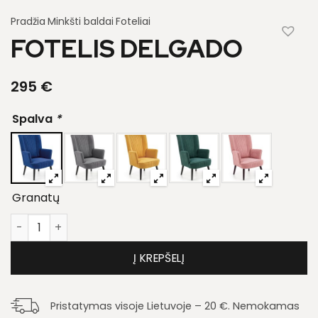
Pradžia
Minkšti baldai
Foteliai
FOTELIS DELGADO
295
€
Spalva
*
Granatų
produkto kiekis: Fotelis Delgado
Į KREPŠELĮ
Pristatymas visoje Lietuvoje – 20 €. Nemokamas