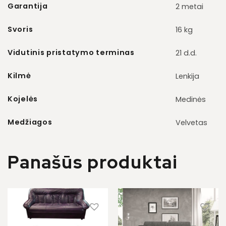
Garantija
2 metai
Svoris
16 kg
Vidutinis pristatymo terminas
21 d.d.
Kilmė
Lenkija
Kojelės
Medinės
Medžiagos
Velvetas
Panašūs produktai