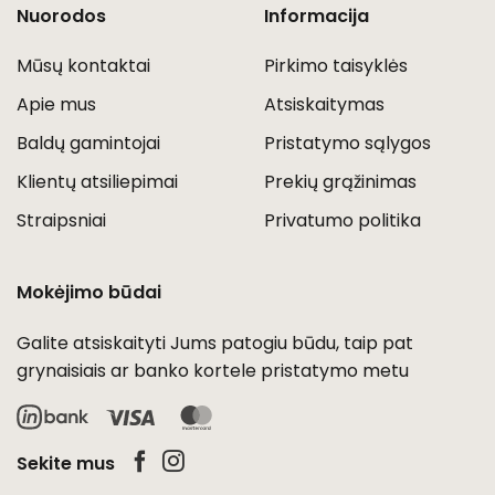
Nuorodos
Informacija
Mūsų kontaktai
Pirkimo taisyklės
Apie mus
Atsiskaitymas
Baldų gamintojai
Pristatymo sąlygos
Klientų atsiliepimai
Prekių grąžinimas
Straipsniai
Privatumo politika
Mokėjimo būdai
Galite atsiskaityti Jums patogiu būdu, taip pat
grynaisiais ar banko kortele pristatymo metu
Visa
MasterCard
Sekite mus