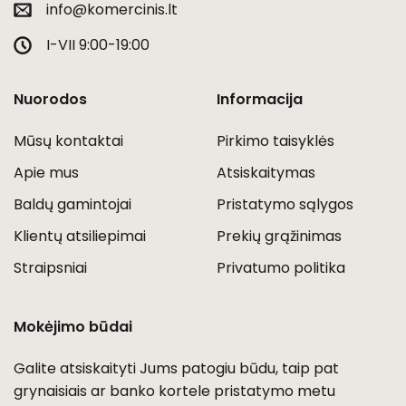
info@komercinis.lt
I-VII 9:00-19:00
Nuorodos
Informacija
Mūsų kontaktai
Pirkimo taisyklės
Apie mus
Atsiskaitymas
Baldų gamintojai
Pristatymo sąlygos
Klientų atsiliepimai
Prekių grąžinimas
Straipsniai
Privatumo politika
Mokėjimo būdai
Galite atsiskaityti Jums patogiu būdu, taip pat
grynaisiais ar banko kortele pristatymo metu