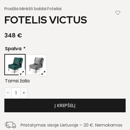
Pradžia
Minkšti baldai
Foteliai
FOTELIS VICTUS
348
€
Spalva
*
Tamsi žalia
produkto kiekis: Fotelis Victus
Į KREPŠELĮ
Pristatymas visoje Lietuvoje – 20 €. Nemokamas