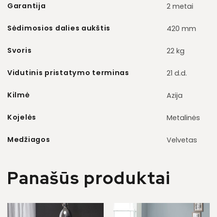
Garantija
2 metai
Sėdimosios dalies aukštis
420 mm
Svoris
22 kg
Vidutinis pristatymo terminas
21 d.d.
Kilmė
Azija
Kojelės
Metalinės
Medžiagos
Velvetas
Panašūs produktai